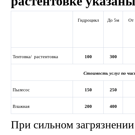
растентовке указаны
Гидроцикл
До 5м
От 
Тентовка/ растентовка
100
300
Стоимость услуг по чис
Пылесос
15
0
25
0
Влажная
2
00
4
00
При сильном загрязнении