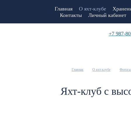
Главная
О яхт-клубе
Хранени
Контакты
Личный кабинет
+7 987-80
Главная
О яхт-клубе
Фотога
Яхт-клуб с выс