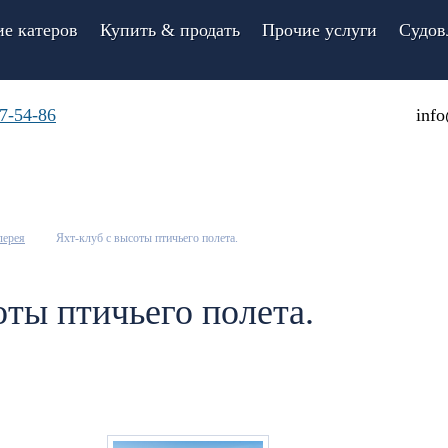
е катеров
Купить & продать
Прочие услуги
Судов
7-54-86
info
лерея
Яхт-клуб с высоты птичьего полета.
оты птичьего полета.