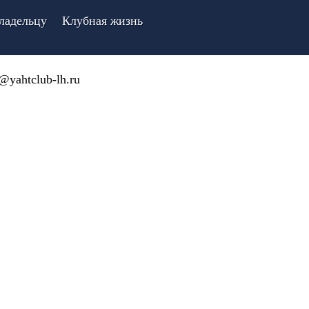
ладельцу
Клубная жизнь
@yahtclub-lh.ru